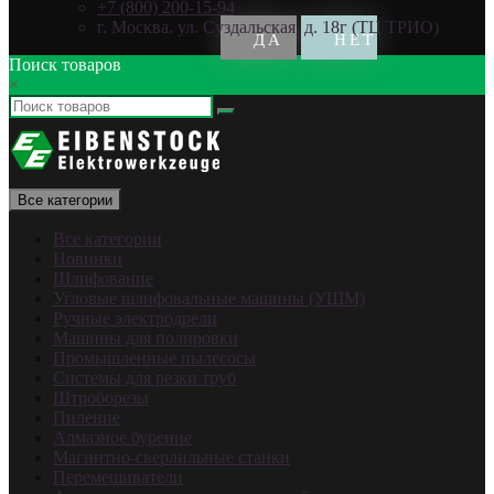
+7 (800) 200-15-94
г. Москва. ул. Суздальская, д. 18г (ТЦ ТРИО)
Поиск товаров
×
Все категории
Все категории
Новинки
Шлифование
Угловые шлифовальные машины (УШМ)
Ручные электродрели
Машины для полировки
Промышленные пылесосы
Системы для резки труб
Штроборезы
Пиление
Алмазное бурение
Магнитно-сверлильные станки
Перемешиватели