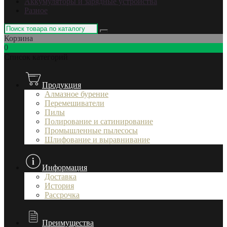
Аккумуляторы и зарядные устройства
Разное
Корзина
0
Список категорий
Продукция
Алмазное бурение
Перемешиватели
Пилы
Полирование и сатинирование
Промышленные пылесосы
Шлифование и выравнивание
Информация
Доставка
История
Рассрочка
Преимущества