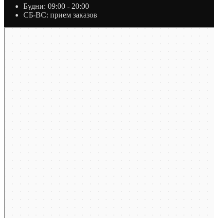
Будни: 09:00 - 20:00
СБ-ВС: прием заказов
Москва
Яндекс Карты — транспорт, навигация, поиск мест