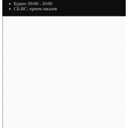
Будни: 09:00 - 20:00
СБ-ВС: прием заказов
Москва
Яндекс Карты — транспорт, навигация, поиск мест