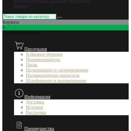
Аккумуляторы и зарядные устройства
Разное
Корзина
0
Список категорий
Продукция
Алмазное бурение
Перемешиватели
Пилы
Полирование и сатинирование
Промышленные пылесосы
Шлифование и выравнивание
Информация
Доставка
История
Рассрочка
Преимущества