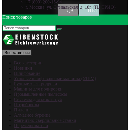
+7 (800) 200-15-94
г. Москва. ул. Суздальская, д. 18г (ТЦ ТРИО)
Поиск товаров
×
Все категории
Все категории
Новинки
Шлифование
Угловые шлифовальные машины (УШМ)
Ручные электродрели
Машины для полировки
Промышленные пылесосы
Системы для резки труб
Штроборезы
Пиление
Алмазное бурение
Магнитно-сверлильные станки
Перемешиватели