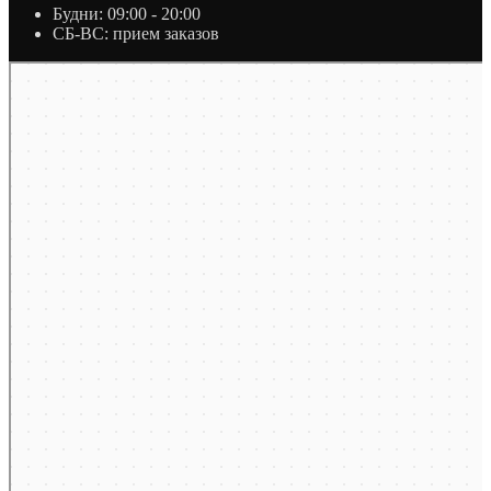
Будни: 09:00 - 20:00
СБ-ВС: прием заказов
Москва
Яндекс Карты — транспорт, навигация, поиск мест