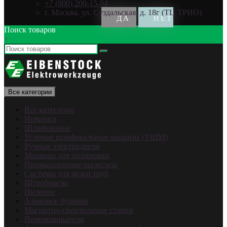
+7 (800) 200-15-94
г. Москва. ул. Суздальская, д. 18г (ТЦ ТРИО)
Поиск товаров
×
Все категории
Все категории
Новинки
Шлифование
Угловые шлифовальные машины (УШМ)
Ручные электродрели
Машины для полировки
Промышленные пылесосы
Системы для резки труб
Штроборезы
Пиление
Алмазное бурение
Магнитно-сверлильные станки
Перемешиватели