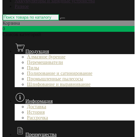
Аккумуляторы и зарядные устройства
Разное
Корзина
0
Список категорий
Продукция
Алмазное бурение
Перемешиватели
Пилы
Полирование и сатинирование
Промышленные пылесосы
Шлифование и выравнивание
Информация
Доставка
История
Рассрочка
Преимущества