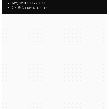
Будни: 09:00 - 20:00
СБ-ВС: прием заказов
Москва
Яндекс Карты — транспорт, навигация, поиск мест