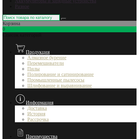
Аккумуляторы и зарядные устройства
Разное
Корзина
0
Список категорий
Продукция
Алмазное бурение
Перемешиватели
Пилы
Полирование и сатинирование
Промышленные пылесосы
Шлифование и выравнивание
Информация
Доставка
История
Рассрочка
Преимущества