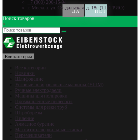
+7 (800) 200-15-94
г. Москва. ул. Суздальская, д. 18г (ТЦ ТРИО)
Поиск товаров
×
Все категории
Все категории
Новинки
Шлифование
Угловые шлифовальные машины (УШМ)
Ручные электродрели
Машины для полировки
Промышленные пылесосы
Системы для резки труб
Штроборезы
Пиление
Алмазное бурение
Магнитно-сверлильные станки
Перемешиватели