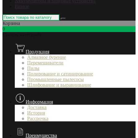
Аккумуляторы и зарядные устройства
Разное
Корзина
0
Список категорий
Продукция
Алмазное бурение
Перемешиватели
Пилы
Полирование и сатинирование
Промышленные пылесосы
Шлифование и выравнивание
Информация
Доставка
История
Рассрочка
Преимущества