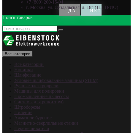
+7 (800) 200-15-94
г. Москва. ул. Суздальская, д. 18г (ТЦ ТРИО)
Поиск товаров
×
Все категории
Все категории
Новинки
Шлифование
Угловые шлифовальные машины (УШМ)
Ручные электродрели
Машины для полировки
Промышленные пылесосы
Системы для резки труб
Штроборезы
Пиление
Алмазное бурение
Магнитно-сверлильные станки
Перемешиватели