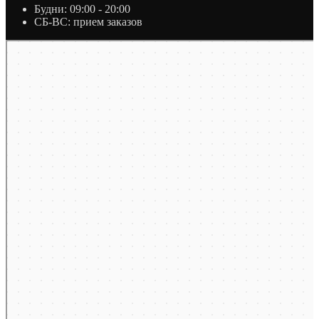
Будни: 09:00 - 20:00
СБ-ВС: прием заказов
Москва
Яндекс Карты — транспорт, навигация, поиск мест