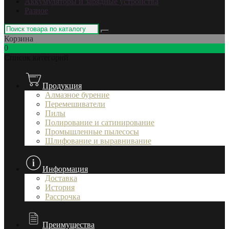
Аккумуляторы и зарядные устройства
Разное
Корзина
0
Список категорий
Продукция
Алмазное бурение
Перемешиватели
Пилы
Полирование и сатинирование
Промышленные пылесосы
Шлифование и выравнивание
Информация
Доставка
История
Рассрочка
Преимущества