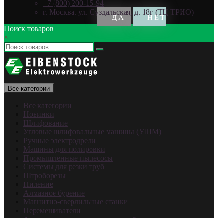
+7 (800) 200-15-94
г. Москва. ул. Суздальская, д. 18г (ТЦ ТРИО)
Поиск товаров
×
Все категории
Все категории
Новинки
Шлифование
Угловые шлифовальные машины (УШМ)
Ручные электродрели
Машины для полировки
Промышленные пылесосы
Системы для резки труб
Штроборезы
Пиление
Алмазное бурение
Магнитно-сверлильные станки
Перемешиватели