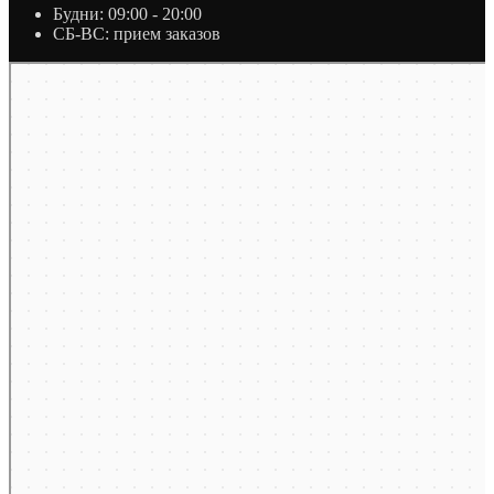
Будни: 09:00 - 20:00
СБ-ВС: прием заказов
Москва
Яндекс Карты — транспорт, навигация, поиск мест