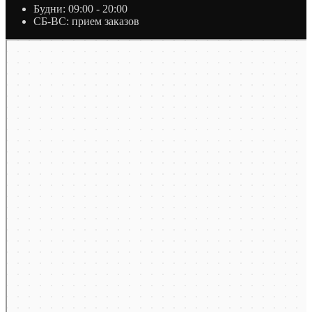
Будни: 09:00 - 20:00
СБ-ВС: прием заказов
Москва
Яндекс Карты — транспорт, навигация, поиск мест