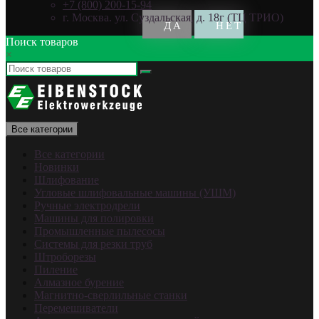
+7 (800) 200-15-94
г. Москва. ул. Суздальская, д. 18г (ТЦ ТРИО)
Поиск товаров
×
Все категории
Все категории
Новинки
Шлифование
Угловые шлифовальные машины (УШМ)
Ручные электродрели
Машины для полировки
Промышленные пылесосы
Системы для резки труб
Штроборезы
Пиление
Алмазное бурение
Магнитно-сверлильные станки
Перемешиватели