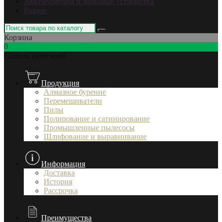
Аккумуляторы и зарядные устройства
Разное
Корзина
0
Список категорий
Продукция
Алмазное бурение
Перемешиватели
Пилы
Полирование и сатинирование
Промышленные пылесосы
Шлифование и выравнивание
Информация
Доставка
История
Рассрочка
Преимущества