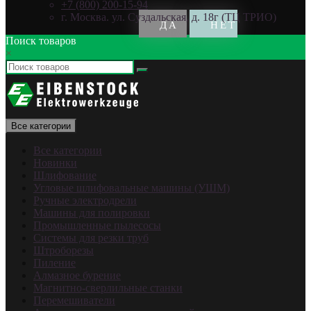
+7 (800) 200-15-94
г. Москва. ул. Суздальская, д. 18г (ТЦ ТРИО)
Поиск товаров
×
Все категории
Все категории
Новинки
Шлифование
Угловые шлифовальные машины (УШМ)
Ручные электродрели
Машины для полировки
Промышленные пылесосы
Системы для резки труб
Штроборезы
Пиление
Алмазное бурение
Магнитно-сверлильные станки
Перемешиватели