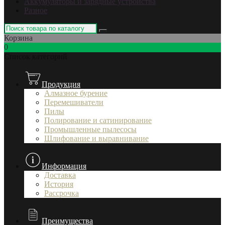
Аккумуляторы и зарядные устройства
Разное
Корзина
0
Список категорий
Продукция
Алмазное бурение
Перемешиватели
Пилы
Полирование и сатинирование
Промышленные пылесосы
Шлифование и выравнивание
Информация
Доставка
История
Рассрочка
Преимущества