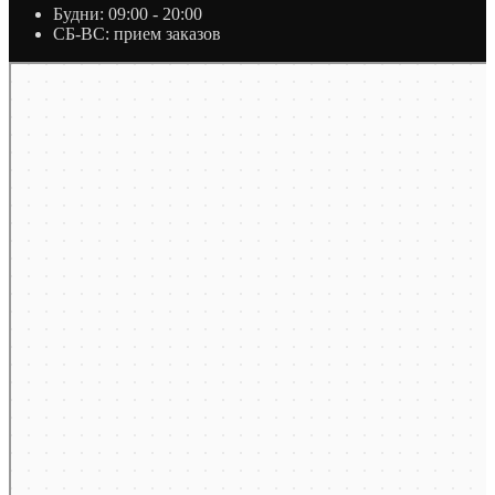
Будни: 09:00 - 20:00
СБ-ВС: прием заказов
Москва
Яндекс Карты — транспорт, навигация, поиск мест