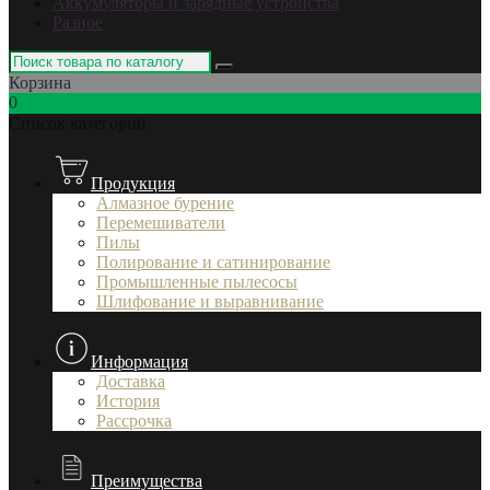
Аккумуляторы и зарядные устройства
Разное
Корзина
0
Список категорий
Продукция
Алмазное бурение
Перемешиватели
Пилы
Полирование и сатинирование
Промышленные пылесосы
Шлифование и выравнивание
Информация
Доставка
История
Рассрочка
Преимущества