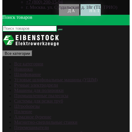
+7 (800) 200-15-94
г. Москва. ул. Суздальская, д. 18г (ТЦ ТРИО)
Поиск товаров
×
Все категории
Все категории
Новинки
Шлифование
Угловые шлифовальные машины (УШМ)
Ручные электродрели
Машины для полировки
Промышленные пылесосы
Системы для резки труб
Штроборезы
Пиление
Алмазное бурение
Магнитно-сверлильные станки
Перемешиватели