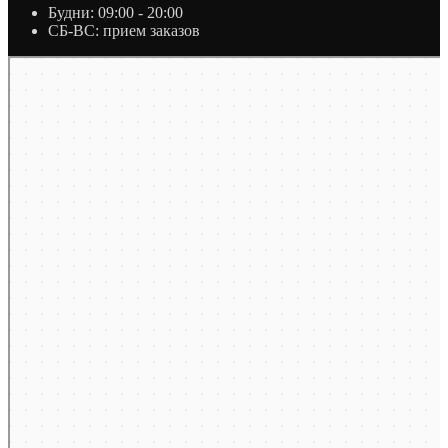
Будни: 09:00 - 20:00
СБ-ВС: прием заказов
Москва
Яндекс Карты — транспорт, навигация, поиск мест