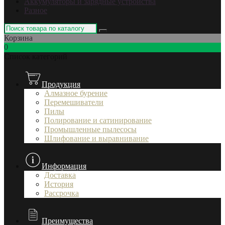
Аккумуляторы и зарядные устройства
Разное
Корзина
0
Список категорий
Продукция
Алмазное бурение
Перемешиватели
Пилы
Полирование и сатинирование
Промышленные пылесосы
Шлифование и выравнивание
Информация
Доставка
История
Рассрочка
Преимущества