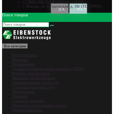
+7 (800) 200-15-94
г. Москва. ул. Суздальская, д. 18г (ТЦ ТРИО)
Поиск товаров
×
Все категории
Все категории
Новинки
Шлифование
Угловые шлифовальные машины (УШМ)
Ручные электродрели
Машины для полировки
Промышленные пылесосы
Системы для резки труб
Штроборезы
Пиление
Алмазное бурение
Магнитно-сверлильные станки
Перемешиватели