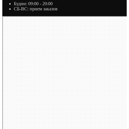
Будни: 09:00 - 20:00
СБ-ВС: прием заказов
Москва
Яндекс Карты — транспорт, навигация, поиск мест