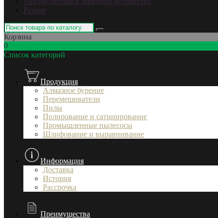
Аккумуляторы и зарядные устройства
Разное
Корзина
0
Список категорий
Продукция
Алмазное бурение
Перемешиватели
Пилы
Полирование и сатинирование
Промышленные пылесосы
Шлифование и выравнивание
Информация
Доставка
История
Рассрочка
Преимущества