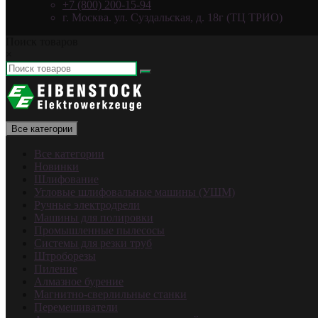
+7 (800) 200-15-94
г. Москва. ул. Суздальская, д. 18г (ТЦ ТРИО)
Поиск товаров
×
Все категории
Все категории
Новинки
Шлифование
Угловые шлифовальные машины (УШМ)
Ручные электродрели
Машины для полировки
Промышленные пылесосы
Системы для резки труб
Штроборезы
Пиление
Алмазное бурение
Магнитно-сверлильные станки
Перемешиватели