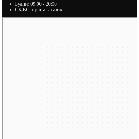
Будни: 09:00 - 20:00
СБ-ВС: прием заказов
Москва
Яндекс Карты — транспорт, навигация, поиск мест