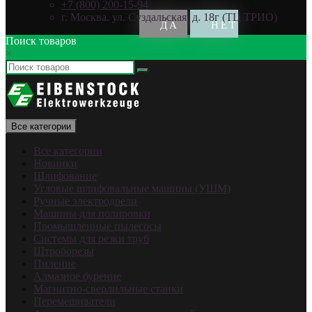
+7 (800) 200-15-94
г. Москва. ул. Суздальская, д. 18г (ТЦ ТРИО)
Поиск товаров
×
Все категории
Все категории
Новинки
Шлифование
Угловые шлифовальные машины (УШМ)
Ручные электродрели
Машины для полировки
Промышленные пылесосы
Системы для резки труб
Штроборезы
Пиление
Алмазное бурение
Магнитно-сверлильные станки
Перемешиватели