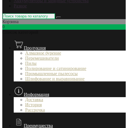
Аккумуляторы и зарядные устройства
Разное
Корзина
0
Список категорий
Продукция
Алмазное бурение
Перемешиватели
Пилы
Полирование и сатинирование
Промышленные пылесосы
Шлифование и выравнивание
Информация
Доставка
История
Рассрочка
Преимущества