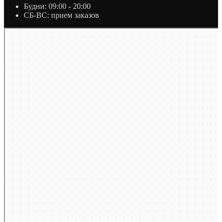
Будни: 09:00 - 20:00
СБ-ВС: прием заказов
Москва
Яндекс Карты — транспорт, навигация, поиск мест