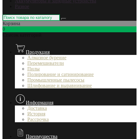
Аккумуляторы и зарядные устройства
Разное
Корзина
0
Список категорий
Продукция
Алмазное бурение
Перемешиватели
Пилы
Полирование и сатинирование
Промышленные пылесосы
Шлифование и выравнивание
Информация
Доставка
История
Рассрочка
Преимущества