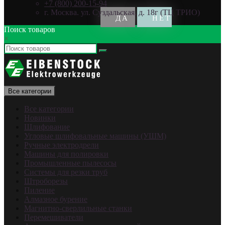
+7 (800) 200-15-94
г. Москва. ул. Суздальская, д. 18г (ТЦ ТРИО)
Поиск товаров
×
Все категории
Все категории
Новинки
Шлифование
Угловые шлифовальные машины (УШМ)
Ручные электродрели
Машины для полировки
Промышленные пылесосы
Системы для резки труб
Штроборезы
Пиление
Алмазное бурение
Магнитно-сверлильные станки
Перемешиватели