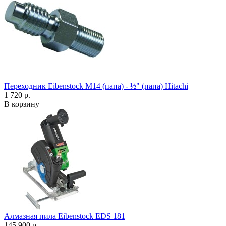
Переходник Eibenstock M14 (папа) - ½" (папа) Hitachi
1 720 р.
В корзину
Алмазная пила Eibenstock EDS 181
145 900 р.