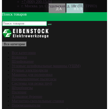
+7 (800) 200-15-94
г. Москва. ул. Суздальская, д. 18г (ТЦ ТРИО)
Поиск товаров
×
Все категории
Все категории
Новинки
Шлифование
Угловые шлифовальные машины (УШМ)
Ручные электродрели
Машины для полировки
Промышленные пылесосы
Системы для резки труб
Штроборезы
Пиление
Алмазное бурение
Магнитно-сверлильные станки
Перемешиватели