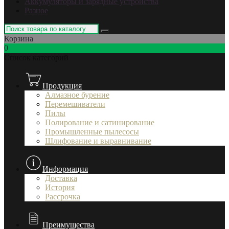
Аккумуляторы и зарядные устройства
Разное
Корзина
0
Список категорий
Продукция
Алмазное бурение
Перемешиватели
Пилы
Полирование и сатинирование
Промышленные пылесосы
Шлифование и выравнивание
Информация
Доставка
История
Рассрочка
Преимущества