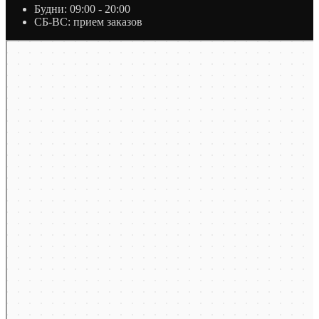
Будни: 09:00 - 20:00
СБ-ВС: прием заказов
Москва
Яндекс Карты — транспорт, навигация, поиск мест