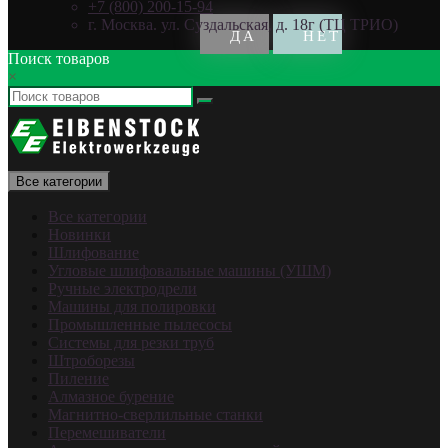
+7 (800) 200-15-94
г. Москва. ул. Суздальская, д. 18г (ТЦ ТРИО)
Поиск товаров
×
Все категории
Все категории
Новинки
Шлифование
Угловые шлифовальные машины (УШМ)
Ручные электродрели
Машины для полировки
Промышленные пылесосы
Системы для резки труб
Штроборезы
Пиление
Алмазное бурение
Магнитно-сверлильные станки
Перемешиватели