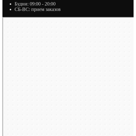
Будни: 09:00 - 20:00
СБ-ВС: прием заказов
Москва
Яндекс Карты — транспорт, навигация, поиск мест