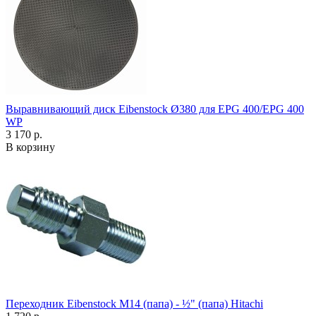
Выравнивающий диск Eibenstock Ø380 для EPG 400/EPG 400
WP
3 170 р.
В корзину
Переходник Eibenstock M14 (папа) - ½" (папа) Hitachi