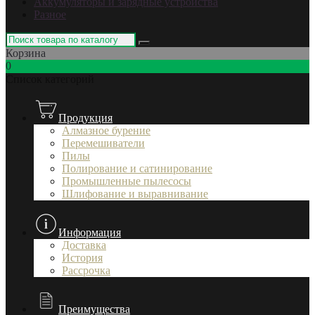
Аккумуляторы и зарядные устройства
Разное
Корзина
0
Список категорий
Продукция
Алмазное бурение
Перемешиватели
Пилы
Полирование и сатинирование
Промышленные пылесосы
Шлифование и выравнивание
Информация
Доставка
История
Рассрочка
Преимущества