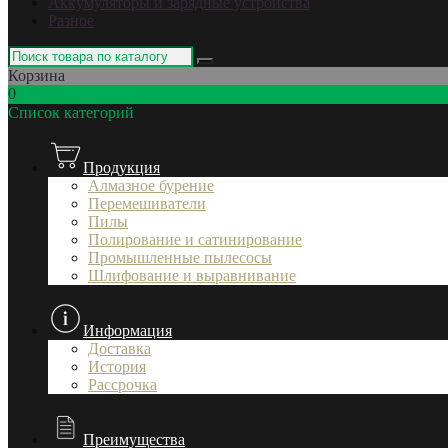
Аккумуляторы и зарядные устройства
Разное
Корзина
0
Список категорий
Продукция
Алмазное бурение
Перемешиватели
Пилы
Полирование и сатинирование
Промышленные пылесосы
Шлифование и выравнивание
Информация
Доставка
История
Рассрочка
Преимущества