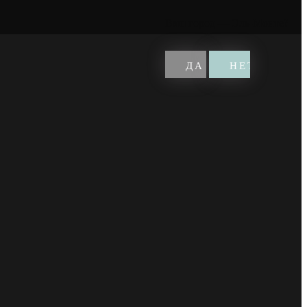
Ваш город —
Эль-Монте
?