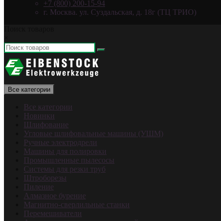
+7 (800) 200-15-94
г. Москва. ул. Суздальская, д. 18г (ТЦ ТРИО)
Поиск товаров
×
Все категории
Все категории
Новинки
Шлифование
Угловые шлифовальные машины (УШМ)
Ручные электродрели
Машины для полировки
Промышленные пылесосы
Системы для резки труб
Штроборезы
Пиление
Алмазное бурение
Магнитно-сверлильные станки
Перемешиватели