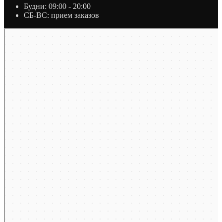
Будни: 09:00 - 20:00
СБ-ВС: прием заказов
Москва
Яндекс Карты — транспорт, навигация, поиск мест