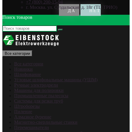
+7 (800) 200-15-94
г. Москва. ул. Суздальская, д. 18г (ТЦ ТРИО)
Поиск товаров
×
Все категории
Все категории
Новинки
Шлифование
Угловые шлифовальные машины (УШМ)
Ручные электродрели
Машины для полировки
Промышленные пылесосы
Системы для резки труб
Штроборезы
Пиление
Алмазное бурение
Магнитно-сверлильные станки
Перемешиватели