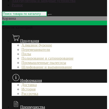
Аккумуляторы и зарядные устройства
Разное
Корзина
0
Список категорий
Продукция
Алмазное бурение
Перемешиватели
Пилы
Полирование и сатинирование
Промышленные пылесосы
Шлифование и выравнивание
Информация
Доставка
История
Рассрочка
Преимущества