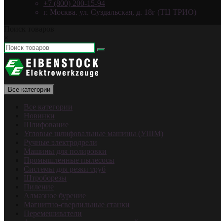
+7 (800) 200-15-94
г. Москва. ул. Суздальская, д. 18г (ТЦ ТРИО)
Поиск товаров
×
Все категории
Все категории
Новинки
Шлифование
Угловые шлифовальные машины (УШМ)
Ручные электродрели
Машины для полировки
Промышленные пылесосы
Системы для резки труб
Штроборезы
Пиление
Алмазное бурение
Магнитно-сверлильные станки
Перемешиватели