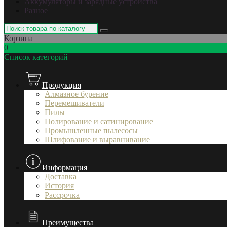
Аккумуляторы и зарядные устройства
Разное
Корзина
0
Список категорий
Продукция
Алмазное бурение
Перемешиватели
Пилы
Полирование и сатинирование
Промышленные пылесосы
Шлифование и выравнивание
Информация
Доставка
История
Рассрочка
Преимущества