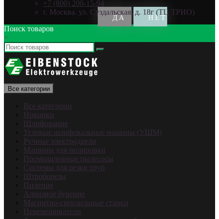
+7 (800) 200-15-94
г. Москва. ул. Суздальская, д. 18г (ТЦ ТРИО)
Поиск товаров
×
Все категории
Все категории
Новинки
Шлифование
Угловые шлифовальные машины (УШМ)
Ручные электродрели
Машины для полировки
Промышленные пылесосы
Системы для резки труб
Штроборезы
Пиление
Алмазное бурение
Магнитно-сверлильные станки
Перемешиватели