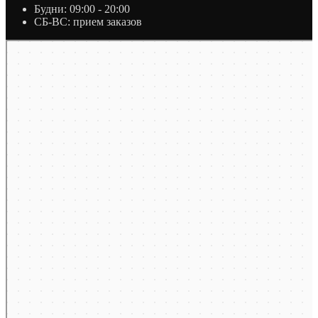
Будни: 09:00 - 20:00
СБ-ВС: прием заказов
Москва
Яндекс Карты — транспорт, навигация, поиск мест