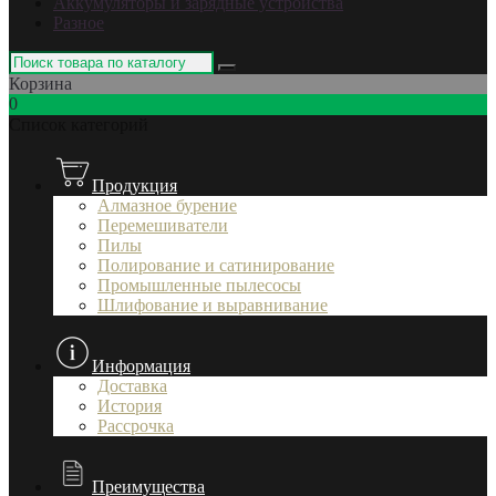
Аккумуляторы и зарядные устройства
Разное
Корзина
0
Список категорий
Продукция
Алмазное бурение
Перемешиватели
Пилы
Полирование и сатинирование
Промышленные пылесосы
Шлифование и выравнивание
Информация
Доставка
История
Рассрочка
Преимущества