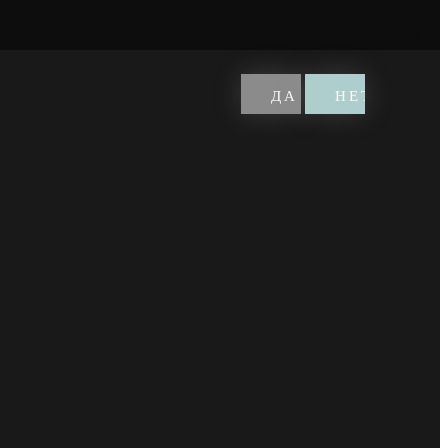
Ваш город —
Эль-Монте
?