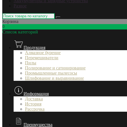
Аккумуляторы и зарядные устройства
Разное
Корзина
0
Список категорий
Продукция
Алмазное бурение
Перемешиватели
Пилы
Полирование и сатинирование
Промышленные пылесосы
Шлифование и выравнивание
Информация
Доставка
История
Рассрочка
Преимущества