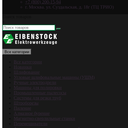
+7 (800) 200-15-94
г. Москва. ул. Суздальская, д. 18г (ТЦ ТРИО)
Поиск товаров
×
Все категории
Все категории
Новинки
Шлифование
Угловые шлифовальные машины (УШМ)
Ручные электродрели
Машины для полировки
Промышленные пылесосы
Системы для резки труб
Штроборезы
Пиление
Алмазное бурение
Магнитно-сверлильные станки
Перемешиватели