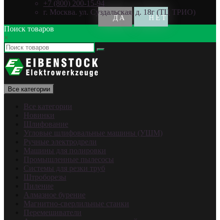
+7 (800) 200-15-94
г. Москва. ул. Суздальская, д. 18г (ТЦ ТРИО)
Поиск товаров
×
Все категории
Все категории
Новинки
Шлифование
Угловые шлифовальные машины (УШМ)
Ручные электродрели
Машины для полировки
Промышленные пылесосы
Системы для резки труб
Штроборезы
Пиление
Алмазное бурение
Магнитно-сверлильные станки
Перемешиватели