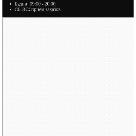
Будни: 09:00 - 20:00
СБ-ВС: прием заказов
Москва
Яндекс Карты — транспорт, навигация, поиск мест