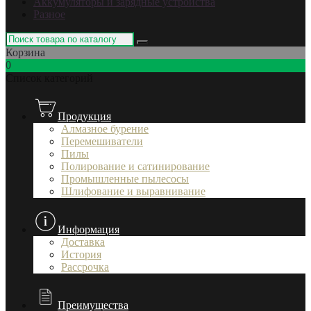
Аккумуляторы и зарядные устройства
Разное
Корзина
0
Список категорий
Продукция
Алмазное бурение
Перемешиватели
Пилы
Полирование и сатинирование
Промышленные пылесосы
Шлифование и выравнивание
Информация
Доставка
История
Рассрочка
Преимущества