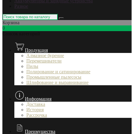
Аккумуляторы и зарядные устройства
Разное
Корзина
0
Список категорий
Продукция
Алмазное бурение
Перемешиватели
Пилы
Полирование и сатинирование
Промышленные пылесосы
Шлифование и выравнивание
Информация
Доставка
История
Рассрочка
Преимущества