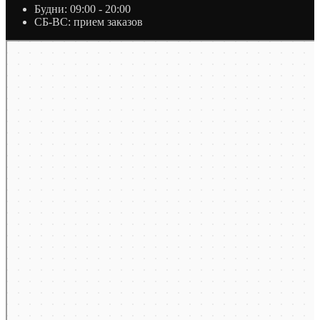
Будни: 09:00 - 20:00
СБ-ВС: прием заказов
Москва
Яндекс Карты — транспорт, навигация, поиск мест