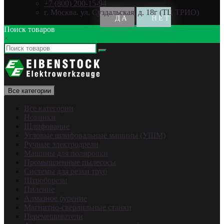
+7 (800) 200-15-94
г. Москва. ул. Суздальская, д. 18г (ТЦ ТРИО)
Поиск товаров
×
Все категории
Все категории
Новинки
Шлифование
Угловые шлифовальные машины (УШМ)
Ручные электродрели
Машины для полировки
Промышленные пылесосы
Системы для резки труб
Штроборезы
Пиление
Алмазное бурение
Магнитно-сверлильные станки
Перемешиватели