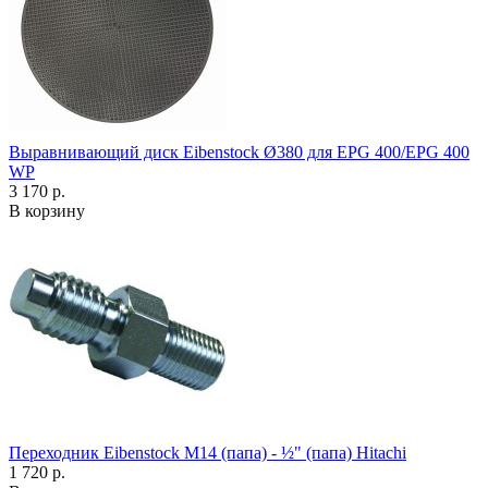
Выравнивающий диск Eibenstock Ø380 для EPG 400/EPG 400
WP
3 170 р.
В корзину
Переходник Eibenstock M14 (папа) - ½" (папа) Hitachi
1 720 р.