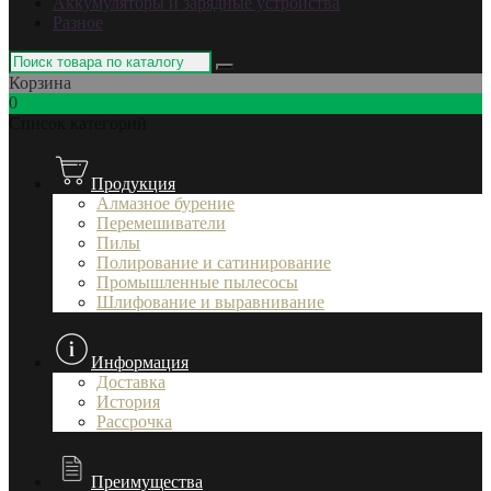
Аккумуляторы и зарядные устройства
Разное
Корзина
0
Список категорий
Продукция
Алмазное бурение
Перемешиватели
Пилы
Полирование и сатинирование
Промышленные пылесосы
Шлифование и выравнивание
Информация
Доставка
История
Рассрочка
Преимущества