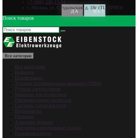
+7 (800) 200-15-94
г. Москва. ул. Суздальская, д. 18г (ТЦ ТРИО)
Поиск товаров
×
Все категории
Все категории
Новинки
Шлифование
Угловые шлифовальные машины (УШМ)
Ручные электродрели
Машины для полировки
Промышленные пылесосы
Системы для резки труб
Штроборезы
Пиление
Алмазное бурение
Магнитно-сверлильные станки
Перемешиватели