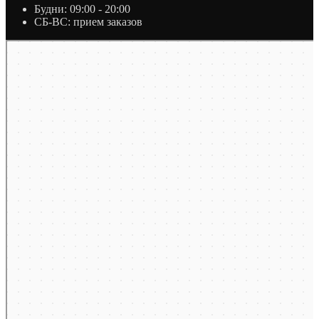
Будни: 09:00 - 20:00
СБ-ВС: прием заказов
Москва
Яндекс Карты — транспорт, навигация, поиск мест