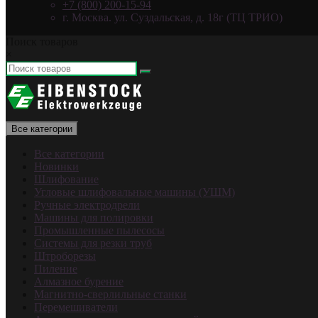
+7 (800) 200-15-94
г. Москва. ул. Суздальская, д. 18г (ТЦ ТРИО)
Поиск товаров
×
Все категории
Все категории
Новинки
Шлифование
Угловые шлифовальные машины (УШМ)
Ручные электродрели
Машины для полировки
Промышленные пылесосы
Системы для резки труб
Штроборезы
Пиление
Алмазное бурение
Магнитно-сверлильные станки
Перемешиватели