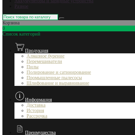
Аккумуляторы и зарядные устройства
Разное
Корзина
0
Список категорий
Продукция
Алмазное бурение
Перемешиватели
Пилы
Полирование и сатинирование
Промышленные пылесосы
Шлифование и выравнивание
Информация
Доставка
История
Рассрочка
Преимущества