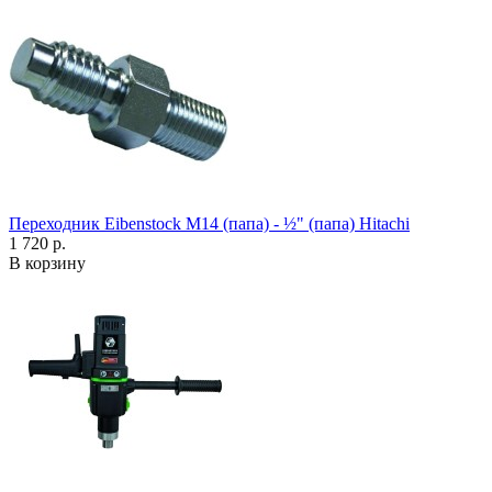
Переходник Eibenstock M14 (папа) - ½" (папа) Hitachi
1 720 р.
В корзину