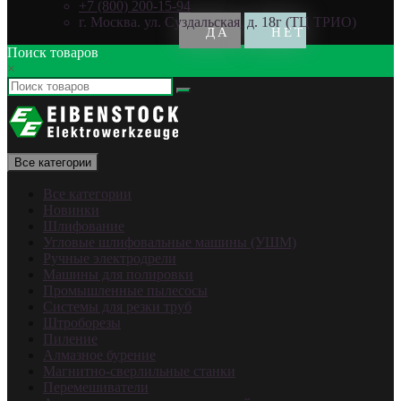
+7 (800) 200-15-94
г. Москва. ул. Суздальская, д. 18г (ТЦ ТРИО)
Поиск товаров
×
Все категории
Все категории
Новинки
Шлифование
Угловые шлифовальные машины (УШМ)
Ручные электродрели
Машины для полировки
Промышленные пылесосы
Системы для резки труб
Штроборезы
Пиление
Алмазное бурение
Магнитно-сверлильные станки
Перемешиватели