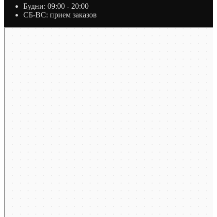
Будни: 09:00 - 20:00
СБ-ВС: прием заказов
Москва
Яндекс Карты — транспорт, навигация, поиск мест