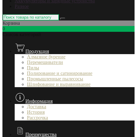
Аккумуляторы и зарядные устройства
Разное
Корзина
0
Список категорий
Продукция
Алмазное бурение
Перемешиватели
Пилы
Полирование и сатинирование
Промышленные пылесосы
Шлифование и выравнивание
Информация
Доставка
История
Рассрочка
Преимущества