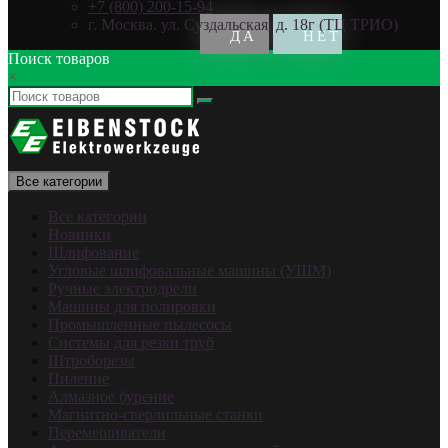
+7 (800) 200-15-94
г. Москва. ул. Суздальская, д. 18г (ТЦ ТРИО)
Поиск товаров
×
Все категории
Все категории
Новинки
Шлифование
Угловые шлифовальные машины (УШМ)
Ручные электродрели
Машины для полировки
Промышленные пылесосы
Системы для резки труб
Штроборезы
Пиление
Алмазное бурение
Магнитно-сверлильные станки
Перемешиватели