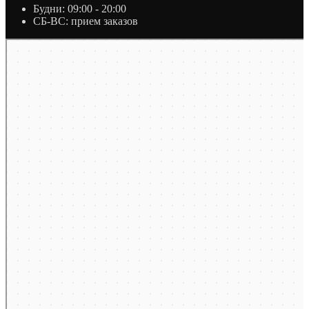
Будни: 09:00 - 20:00
СБ-ВС: прием заказов
Москва
Яндекс Карты — транспорт, навигация, поиск мест