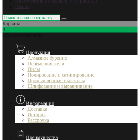
Аккумуляторы и зарядные устройства
Разное
Корзина
0
Список категорий
Продукция
Алмазное бурение
Перемешиватели
Пилы
Полирование и сатинирование
Промышленные пылесосы
Шлифование и выравнивание
Информация
Доставка
История
Рассрочка
Преимущества