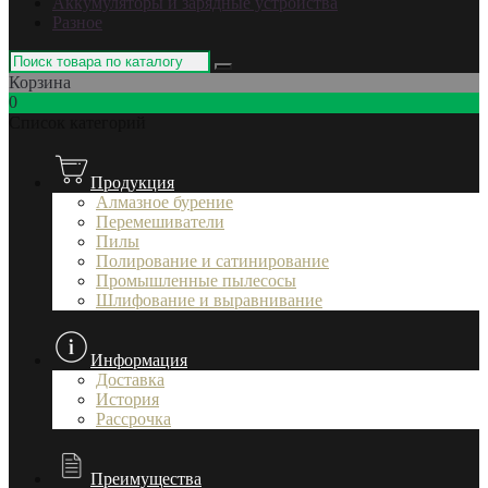
Аккумуляторы и зарядные устройства
Разное
Корзина
0
Список категорий
Продукция
Алмазное бурение
Перемешиватели
Пилы
Полирование и сатинирование
Промышленные пылесосы
Шлифование и выравнивание
Информация
Доставка
История
Рассрочка
Преимущества