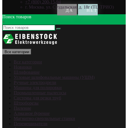
+7 (800) 200-15-94
г. Москва. ул. Суздальская, д. 18г (ТЦ ТРИО)
Поиск товаров
×
Все категории
Все категории
Новинки
Шлифование
Угловые шлифовальные машины (УШМ)
Ручные электродрели
Машины для полировки
Промышленные пылесосы
Системы для резки труб
Штроборезы
Пиление
Алмазное бурение
Магнитно-сверлильные станки
Перемешиватели