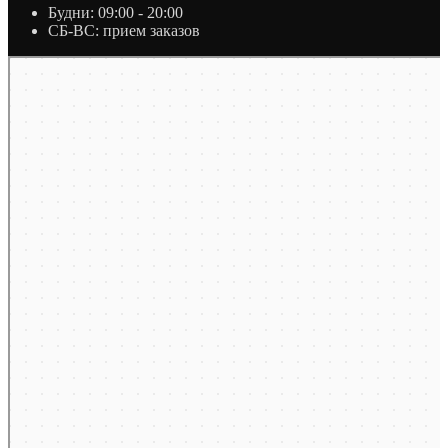
Будни: 09:00 - 20:00
СБ-ВС: прием заказов
Москва
Яндекс Карты — транспорт, навигация, поиск мест