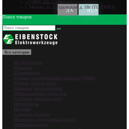
+7 (800) 200-15-94
г. Москва. ул. Суздальская, д. 18г (ТЦ ТРИО)
Поиск товаров
×
Все категории
Все категории
Новинки
Шлифование
Угловые шлифовальные машины (УШМ)
Ручные электродрели
Машины для полировки
Промышленные пылесосы
Системы для резки труб
Штроборезы
Пиление
Алмазное бурение
Магнитно-сверлильные станки
Перемешиватели