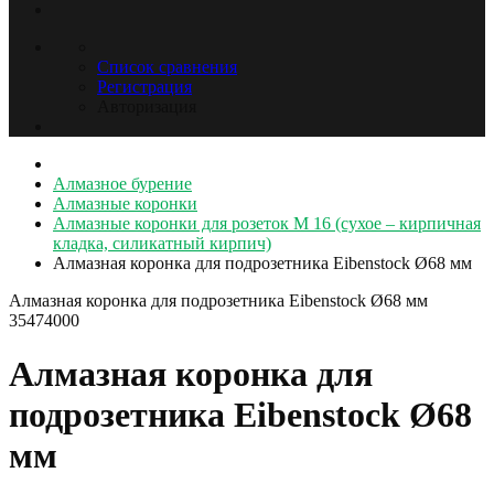
Список сравнения
Регистрация
Авторизация
Алмазное бурение
Алмазные коронки
Алмазные коронки для розеток М 16 (сухое – кирпичная
кладка, силикатный кирпич)
Алмазная коронка для подрозетника Eibenstock Ø68 мм
Алмазная коронка для подрозетника Eibenstock Ø68 мм
35474000
Алмазная коронка для
подрозетника Eibenstock Ø68
мм