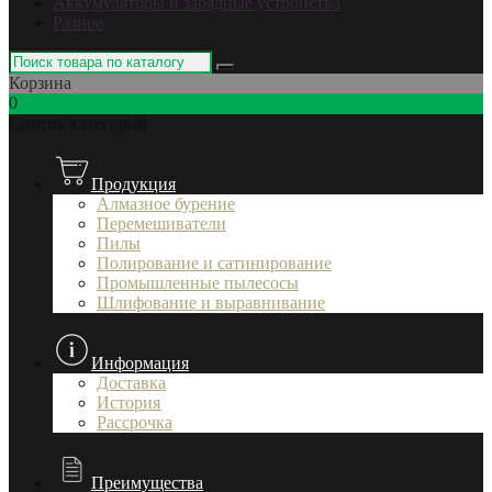
Аккумуляторы и зарядные устройства
Разное
Корзина
0
Список категорий
Продукция
Алмазное бурение
Перемешиватели
Пилы
Полирование и сатинирование
Промышленные пылесосы
Шлифование и выравнивание
Информация
Доставка
История
Рассрочка
Преимущества