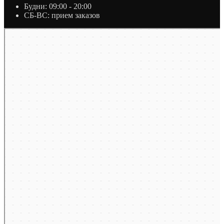
Будни: 09:00 - 20:00
СБ-ВС: прием заказов
Москва
Яндекс Карты — транспорт, навигация, поиск мест