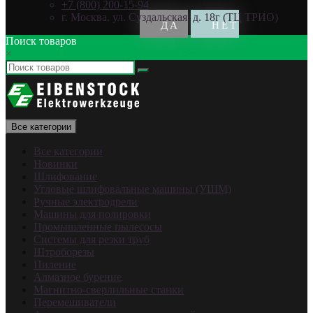
+7 (800) 200-15-94
г. Москва. ул. Суздальская, д. 18г (ТЦ ТРИО)
Поиск товаров
×
Все категории
Все категории
Новинки
Шлифование
Угловые шлифовальные машины (УШМ)
Ручные электродрели
Машины для полировки
Промышленные пылесосы
Системы для резки труб
Штроборезы
Пиление
Алмазное бурение
Магнитно-сверлильные станки
Перемешиватели