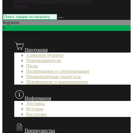
Аккумуляторы и зарядные устройства
Разное
Корзина
0
Список категорий
Продукция
Алмазное бурение
Перемешиватели
Пилы
Полирование и сатинирование
Промышленные пылесосы
Шлифование и выравнивание
Информация
Доставка
История
Рассрочка
Преимущества