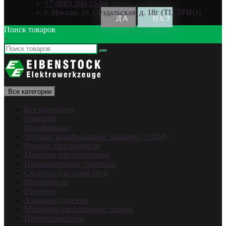
+7 (800) 200-15-94
г. Москва. ул. Суздальская, д. 18г (ТЦ ТРИО)
Поиск товаров
×
Все категории
Все категории
Новинки
Шлифование
Угловые шлифовальные машины (УШМ)
Ручные электродрели
Машины для полировки
Промышленные пылесосы
Системы для резки труб
Штроборезы
Пиление
Алмазное бурение
Магнитно-сверлильные станки
Перемешиватели