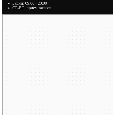
Будни: 09:00 - 20:00
СБ-ВС: прием заказов
Москва
Яндекс Карты — транспорт, навигация, поиск мест