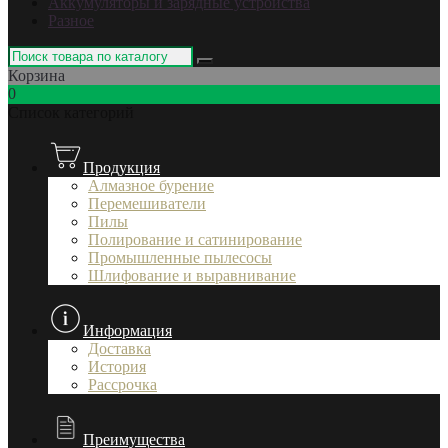
Аккумуляторы и зарядные устройства
Разное
Корзина
0
Список категорий
Продукция
Алмазное бурение
Перемешиватели
Пилы
Полирование и сатинирование
Промышленные пылесосы
Шлифование и выравнивание
Информация
Доставка
История
Рассрочка
Преимущества