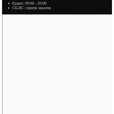
Будни: 09:00 - 20:00
СБ-ВС: прием заказов
Москва
Яндекс Карты — транспорт, навигация, поиск мест