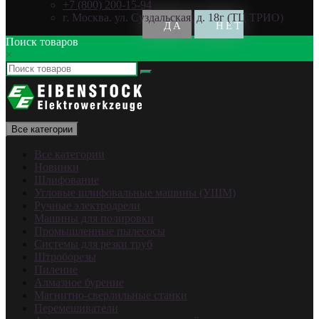
+7 (800) 200-15-94
г. Москва. ул. Суздальская, д. 18г (ТЦ ТРИО)
Поиск товаров
×
Все категории
Все категории
Новинки
Шлифование
Угловые шлифовальные машины (УШМ)
Ручные электродрели
Машины для полировки
Промышленные пылесосы
Системы для резки труб
Штроборезы
Пиление
Алмазное бурение
Магнитно-сверлильные станки
Перемешиватели