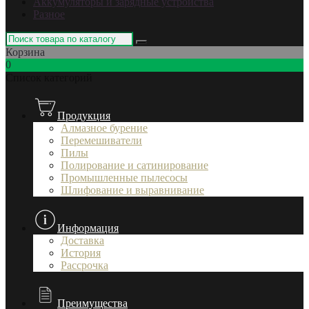
Аккумуляторы и зарядные устройства
Разное
Корзина
0
Список категорий
Продукция
Алмазное бурение
Перемешиватели
Пилы
Полирование и сатинирование
Промышленные пылесосы
Шлифование и выравнивание
Информация
Доставка
История
Рассрочка
Преимущества