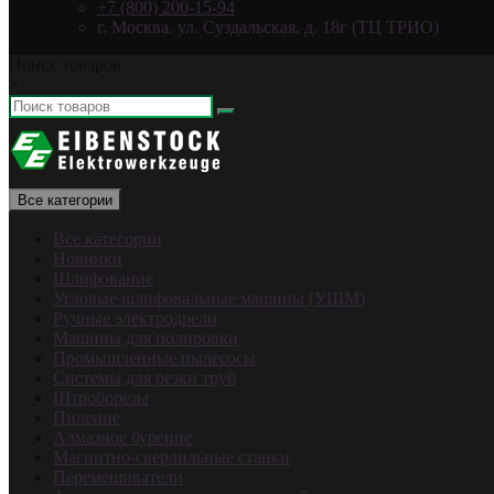
+7 (800) 200-15-94
г. Москва. ул. Суздальская, д. 18г (ТЦ ТРИО)
Поиск товаров
×
Все категории
Все категории
Новинки
Шлифование
Угловые шлифовальные машины (УШМ)
Ручные электродрели
Машины для полировки
Промышленные пылесосы
Системы для резки труб
Штроборезы
Пиление
Алмазное бурение
Магнитно-сверлильные станки
Перемешиватели