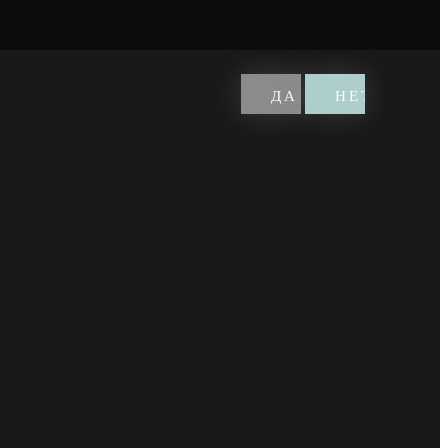
Ваш город —
Эль-Монте
?