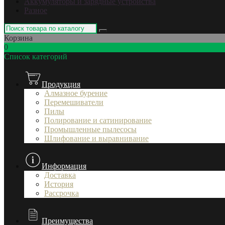
Аккумуляторы и зарядные устройства
Разное
Корзина
0
Список категорий
Продукция
Алмазное бурение
Перемешиватели
Пилы
Полирование и сатинирование
Промышленные пылесосы
Шлифование и выравнивание
Информация
Доставка
История
Рассрочка
Преимущества