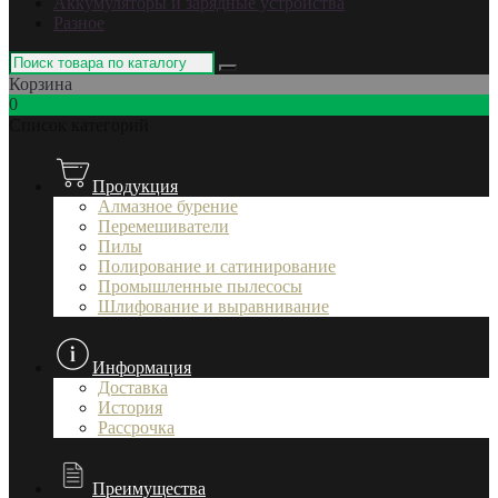
Аккумуляторы и зарядные устройства
Разное
Корзина
0
Список категорий
Продукция
Алмазное бурение
Перемешиватели
Пилы
Полирование и сатинирование
Промышленные пылесосы
Шлифование и выравнивание
Информация
Доставка
История
Рассрочка
Преимущества