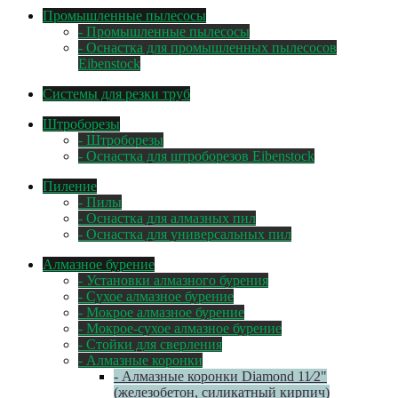
Промышленные пылесосы
- Промышленные пылесосы
- Оснастка для промышленных пылесосов
Eibenstock
Системы для резки труб
Штроборезы
- Штроборезы
- Оснастка для штроборезов Eibenstock
Пиление
- Пилы
- Оснастка для алмазных пил
- Оснастка для универсальных пил
Алмазное бурение
- Установки алмазного бурения
- Сухое алмазное бурение
- Мокрое алмазное бурение
- Мокрое-сухое алмазное бурение
- Стойки для сверления
- Алмазные коронки
- Алмазные коронки Diamond 11⁄2"
(железобетон, силикатный кирпич)