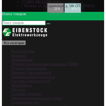
+7 (800) 200-15-94
г. Москва. ул. Суздальская, д. 18г (ТЦ ТРИО)
Поиск товаров
×
Все категории
Все категории
Новинки
Шлифование
Угловые шлифовальные машины (УШМ)
Ручные электродрели
Машины для полировки
Промышленные пылесосы
Системы для резки труб
Штроборезы
Пиление
Алмазное бурение
Магнитно-сверлильные станки
Перемешиватели