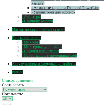
камень)
- Алмазные коронки Diamond PowerLine
- Удлинители для коронок
- Адаптеры
- Принадлежности
Магнитно-сверлильные станки
Перемешиватели
- Миксеры
- Миксерные установки
- Насадки (шпиндели)
- Оснастка для перемешивателей
Аккумуляторы и зарядные устройства
Разное
Список сравнения
Сортировать:
Показывать: