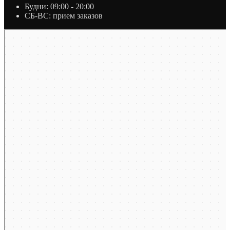
Будни: 09:00 - 20:00
СБ-ВС: прием заказов
Москва
Яндекс Карты — транспорт, навигация, поиск мест