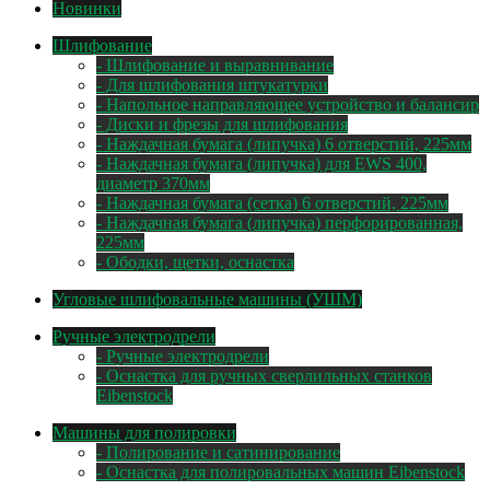
Новинки
Шлифование
- Шлифование и выравнивание
- Для шлифования штукатурки
- Напольное направляющее устройство и балансир
- Диски и фрезы для шлифования
- Наждачная бумага (липучка) 6 отверстий, 225мм
- Наждачная бумага (липучка) для EWS 400,
диаметр 370мм
- Наждачная бумага (сетка) 6 отверстий, 225мм
- Наждачная бумага (липучка) перфорированная,
225мм
- Ободки, щетки, оснастка
Угловые шлифовальные машины (УШМ)
Ручные электродрели
- Ручные электродрели
- Оснастка для ручных сверлильных станков
Eibenstock
Машины для полировки
- Полирование и сатинирование
- Оснастка для полировальных машин Eibenstock