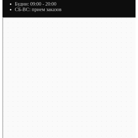
Будни: 09:00 - 20:00
СБ-ВС: прием заказов
Москва
Яндекс Карты — транспорт, навигация, поиск мест