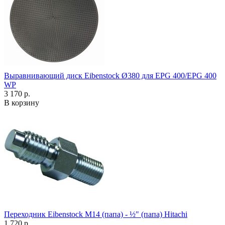
Выравнивающий диск Eibenstock Ø380 для EPG 400/EPG 400
WP
3 170 р.
В корзину
Переходник Eibenstock M14 (папа) - ½" (папа) Hitachi
1 720 р.