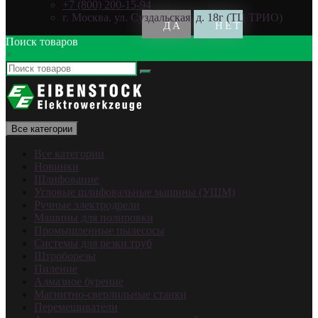
+7 (800) 200-15-94
г. Москва. ул. Суздальская, д. 18г (ТЦ ТРИО)
Поиск товаров
×
Все категории
Все категории
Новинки
Шлифование
Угловые шлифовальные машины (УШМ)
Ручные электродрели
Машины для полировки
Промышленные пылесосы
Системы для резки труб
Штроборезы
Пиление
Алмазное бурение
Магнитно-сверлильные станки
Перемешиватели