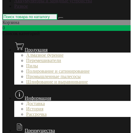
Аккумуляторы и зарядные устройства
Разное
Корзина
0
Список категорий
Продукция
Алмазное бурение
Перемешиватели
Пилы
Полирование и сатинирование
Промышленные пылесосы
Шлифование и выравнивание
Информация
Доставка
История
Рассрочка
Преимущества